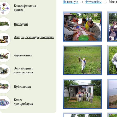
На главную
→
Фотоальбом
→
Между
Классификация
ирисов
Иридарий
Лекции, семинары, выставки
Агротехника
Экспедиции и
путешествия
Публикации
Книга
про иридарий