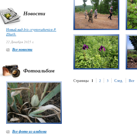
Новости
Новый вид Iris cryptoruthenica P.
Zhurb.
22 Декабря 2025 г.
Все новости
Фотоальбом
Страницы
1
2
3
След.
Все
Все фото из альбома