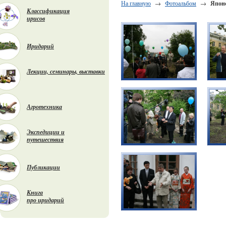
На главную
→
Фотоальбом
→
Японс
Классификация
ирисов
Иридарий
Лекции, семинары, выставки
Агротехника
Экспедиции и
путешествия
Публикации
Книга
про иридарий