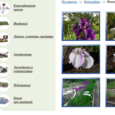
На главную
→
Фотоальбом
→
Япон
Классификация
ирисов
Иридарий
Лекции, семинары, выставки
Агротехника
Экспедиции и
путешествия
Публикации
Книга
про иридарий