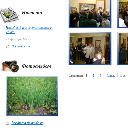
Новости
Новый вид Iris cryptoruthenica P.
Zhurb.
22 Декабря 2025 г.
Все новости
Фотоальбом
Страницы
1
2
3
След.
Все
Все фото из альбома