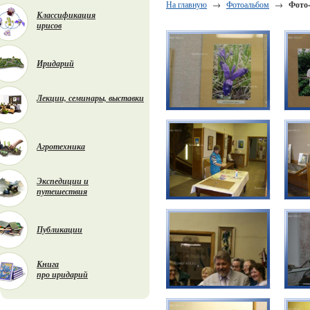
На главную
→
Фотоальбом
→
Фото-
Классификация
ирисов
Иридарий
Лекции, семинары, выставки
Агротехника
Экспедиции и
путешествия
Публикации
Книга
про иридарий