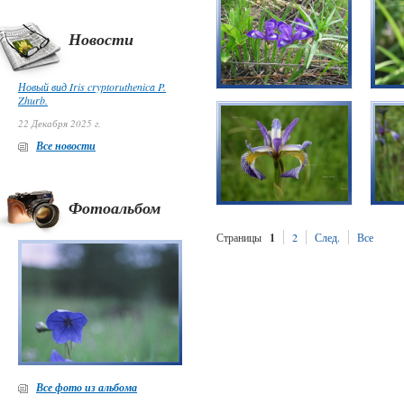
Новости
Новый вид Iris cryptoruthenica P.
Zhurb.
22 Декабря 2025 г.
Все новости
Фотоальбом
Страницы
1
2
След.
Все
Все фото из альбома