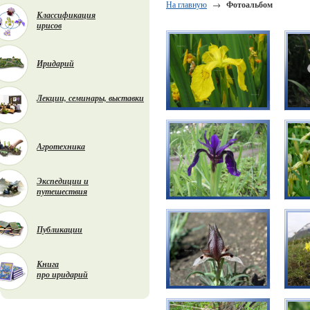
На главную
→
Фотоальбом
Классификация
ирисов
Иридарий
Лекции, семинары, выставки
Агротехника
Экспедиции и
путешествия
Публикации
Книга
про иридарий