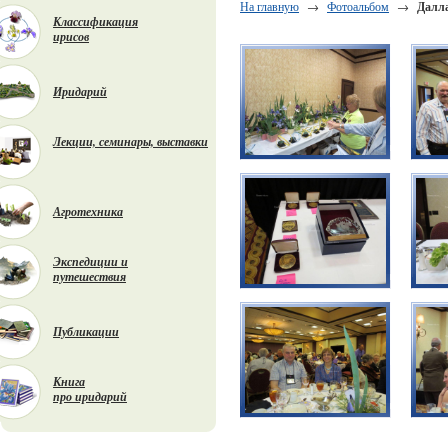
На главную
→
Фотоальбом
→
Далла
Классификация
ирисов
Иридарий
Лекции, семинары, выставки
Агротехника
Экспедиции и
путешествия
Публикации
Книга
про иридарий