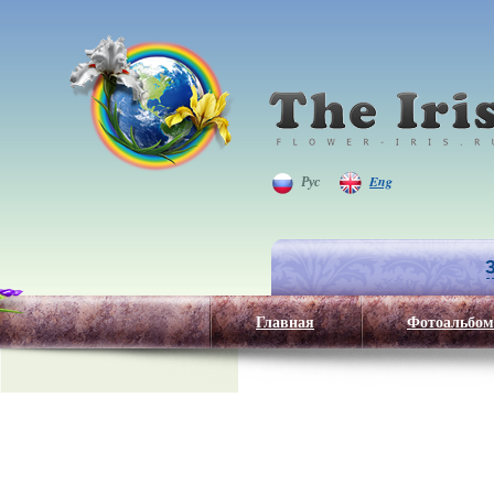
Рус
Eng
Главная
Фотоальбом