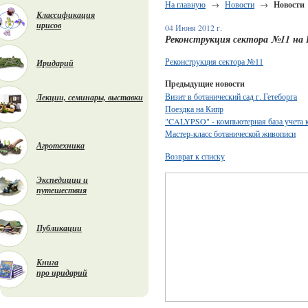
На главную
→
Новости
→
Новости
Классификация
ирисов
04 Июня 2012 г.
Реконструкция сектора №11 на
Реконструкция сектора №11
Иридарий
Предыдущие новости
Визит в ботанический сад г. Гетеборга
Лекции, семинары, выставки
Поездка на Кипр
"CALYPSO" - компьютерная база учета к
Мастер-класс ботанической живописи
Агротехника
Возврат к списку
Экспедиции и
путешествия
Публикации
Книга
про иридарий