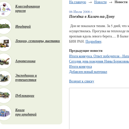
На главную
→
Новости
→
Новости
Классификация
ирисов
06 Июля 2008 г.
Поездка в Калач-на-Дону
Дон не показался тихим. За 5 дней, что
Иридарий
осуществилась. Прогулка на теплоходе 
проплыв вдоль левого берега..... В Балк
Лекции, семинары, выставки
БИН РАН.
Подробнее
.
Предыдущие новости
Итоги конкурса. Ответ победителя - На
Агротехника
Сегодня день рождения Нины Борисовн
Итоги конкурса
Добавлен новый материал
Экспедиции и
путешествия
Возврат к списку
Публикации
Книга
про иридарий