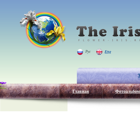
Рус
Eng
Главная
Фотоальбом