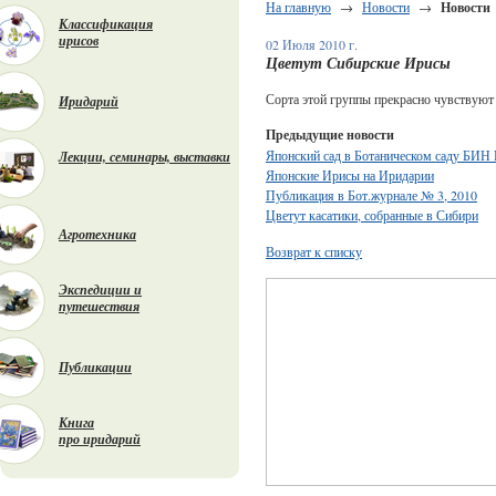
На главную
→
Новости
→
Новости
Классификация
ирисов
02 Июля 2010 г.
Цветут Сибирские Ирисы
Сорта этой группы прекрасно чувствуют 
Иридарий
Предыдущие новости
Японский сад в Ботаническом саду БИН
Лекции, семинары, выставки
Японские Ирисы на Иридарии
Публикация в Бот.журнале № 3, 2010
Цветут касатики, собранные в Сибири
Агротехника
Возврат к списку
Экспедиции и
путешествия
Публикации
Книга
про иридарий