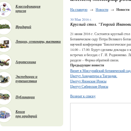
Классификация
На главную
→
Новости
→
Новости
ирисов
30 Мая 2016 г.
Круглый стол. "Георгий Иванов
Иридарий
21 июня 2016 г. Состоится круглый сто
Ботаническом саду Петра Великого Бота
Лекции, семинары, выставки
научной конференции "Биологическое раз
14.00 – 17.00. Будут сделаны доклады о
встречах и беседах с Г. И. Родионенко.
разделе – Форма обратной связи.
Агротехника
Предыдущие новости
Визит в Миссурийский ботанический сад
Цветут Ацидантера и Тигридия.
Экспедиции и
путешествия
Цветут Японские Ирисы
Цветут Сибирские Ирисы
Возврат к списку
Публикации
Книга
про иридарий