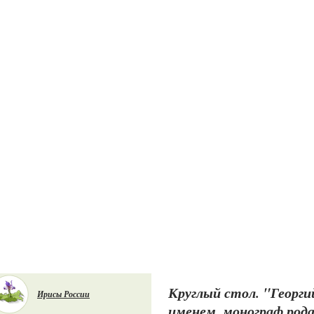
Круглый стол. "Георги
Ирисы России
именем, монограф род