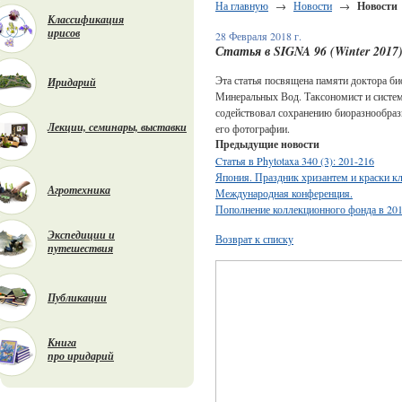
На главную
→
Новости
→
Новости
Классификация
ирисов
28 Февраля 2018 г.
Статья в SIGNA 96 (Winter 2017)
Эта статья посвящена памяти доктора би
Иридарий
Минеральных Вод. Таксономист и системат
содействовал сохранению биоразнообраз
Лекции, семинары, выставки
его фотографии.
Предыдущие новости
Cтатья в Phytotaxa 340 (3): 201-216
Япония. Праздник хризантем и краски кл
Агротехника
Международная конференция.
Пополнение коллекционного фонда в 201
Экспедиции и
Возврат к списку
путешествия
Публикации
Книга
про иридарий