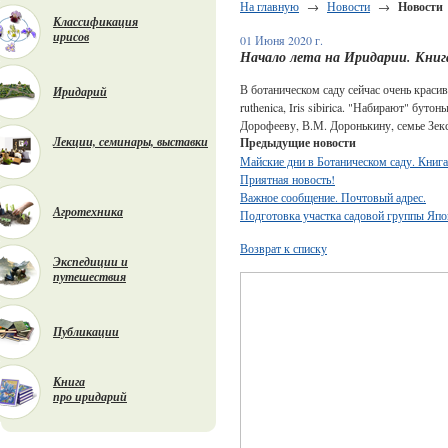
На главную
→
Новости
→
Новости
Классификация
ирисов
01 Июня 2020 г.
Начало лета на Иридарии. Книга
В ботаническом саду сейчас очень красиво. Н
Иридарий
ruthenica, Iris sibirica. "Набирают" бу
Дорофееву, В.М. Доронькину, семье Зек
Лекции, семинары, выставки
Предыдущие новости
Майские дни в Ботаническом саду. Книга
Приятная новость!
Важное сообщение. Почтовый адрес.
Агротехника
Подготовка участка садовой группы Япо
Возврат к списку
Экспедиции и
путешествия
Публикации
Книга
про иридарий