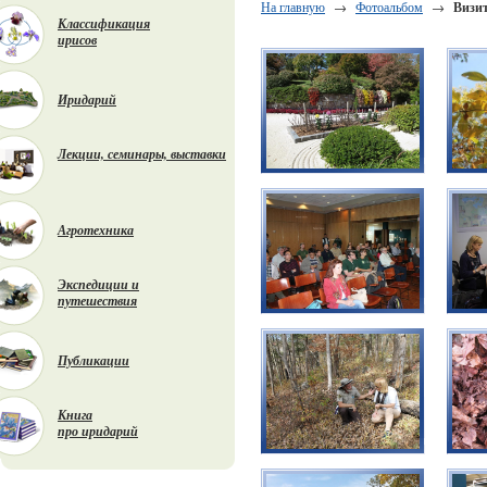
На главную
→
Фотоальбом
→
Визит
Классификация
ирисов
Иридарий
Лекции, семинары, выставки
Агротехника
Экспедиции и
путешествия
Публикации
Книга
про иридарий