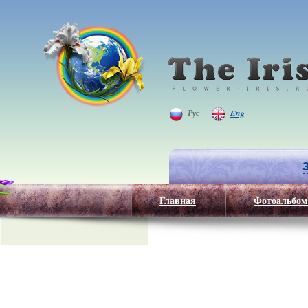
Рус
Eng
Главная
Фотоальбом