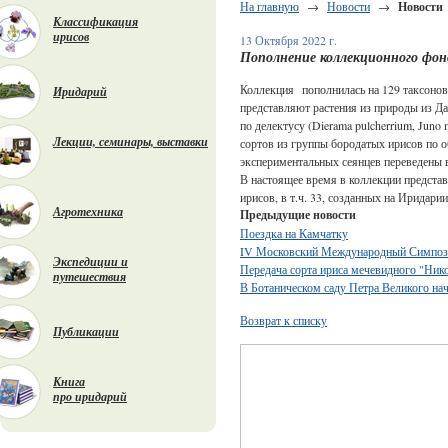
На главную
→
Новости
→
Новости
Классификация
ирисов
13 Октября 2022 г.
Пополнение коллекционного фонд
Коллекция пополнилась на 129 таксонов,
Иридарий
представляют растения из природы из Да
по делектусу (Dierama pulcherrium, Juno 
Лекции, семинары, выставки
сортов из группы бородатых ирисов по 
экспериментальных сеянцев переведены 
В настоящее время в коллекции предста
ирисов, в т.ч. 33, созданных на Иридари
Агротехника
Предыдущие новости
Поездка на Камчатку
IV Московский Международный Симпозиу
Экспедиции и
Передача сорта ириса мечевидного "Нико
путешествия
В Ботаническом саду Петра Великого нач
Возврат к списку
Публикации
Книга
про иридарий