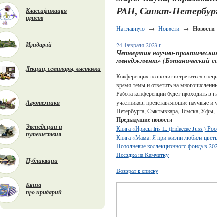
РАН, Санкт-Петербург, 
Классификация
ирисов
На главную
→
Новости
→
Новости
Иридарий
24 Февраля 2023 г.
Четвертая научно-практическая 
менеджмент» (Ботанический сад
Лекции, семинары, выставки
Конференция позволит встретиться специ
время темы и ответить на многочисленн
Работа конференции будет проходить в г
Агротехника
участников, представляющие научные и 
Петербурга, Сыктывкара, Томска, Уфы, 
Предыдущие новости
Экспедиции и
Книга «Ирисы Iris L. (Iridaceae Juss.) Ро
путешествия
Книга «Мама: Я при жизни любила цвет
Пополнение коллекционного фонда в 202
Поездка на Камчатку
Публикации
Возврат к списку
Книга
про иридарий