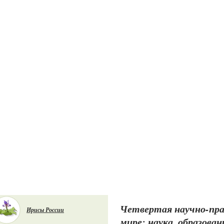
Четвертая научно-пра
Ирисы России
мире: наука, образов