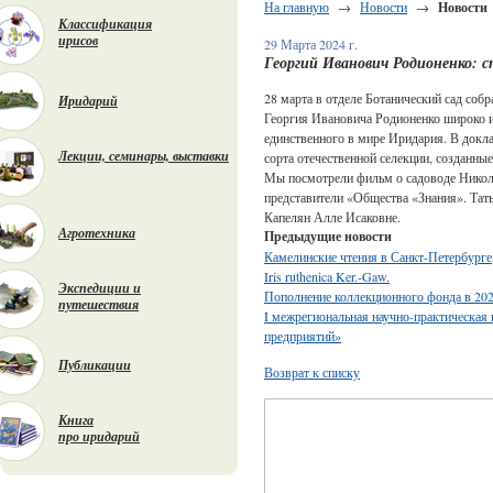
На главную
→
Новости
→
Новости
Классификация
ирисов
29 Марта 2024 г.
Георгий Иванович Родионенко: с
28 марта в отделе Ботанический сад собр
Иридарий
Георгия Ивановича Родионенко широко и
единственного в мире Иридария. В докл
Лекции, семинары, выставки
сорта отечественной селекции, созданн
Мы посмотрели фильм о садоводе Никола
представители «Общества «Знания». Тат
Капелян Алле Исаковне.
Агротехника
Предыдущие новости
Камелинские чтения в Санкт-Петербурге
Iris ruthenica Ker.-Gaw.
Экспедиции и
Пополнение коллекционного фонда в 202
путешествия
I межрегиональная научно-практическая
предприятий»
Публикации
Возврат к списку
Книга
про иридарий