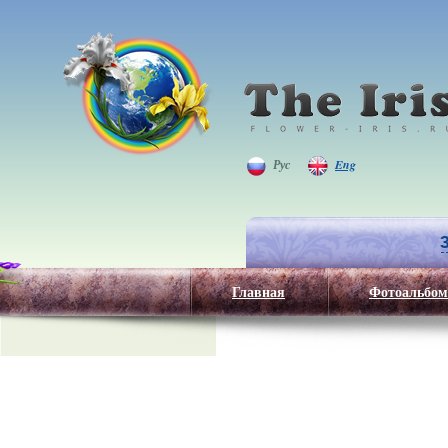
Рус
Eng
Главная
Фотоальбом