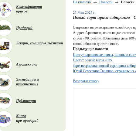
На главную
→
Новости
→
Новости
Классификация
ирисов
25 Мая 2025 г.
Новый сорт ириса сибирского 
Отправлен на регистрацию новый сорт ири
Иридарий
Андрея Аршавина, но он не дал согласия
клуба «ФК Зенит». Юбилейная дата 100-л
Лекции, семинары, выставки
тонов, обильно цветет в июне.
Предыдущие новости
Цветут карликовые ирисы, юноны и сорт
Цветут редкие виды 2025
Агротехника
Зарегистрирован новый сорт ириса сиби
Юрий Сергеевич Смирнов: страницы из ж
Экспедиции и
Возврат к списку
путешествия
Публикации
Книга
про иридарий