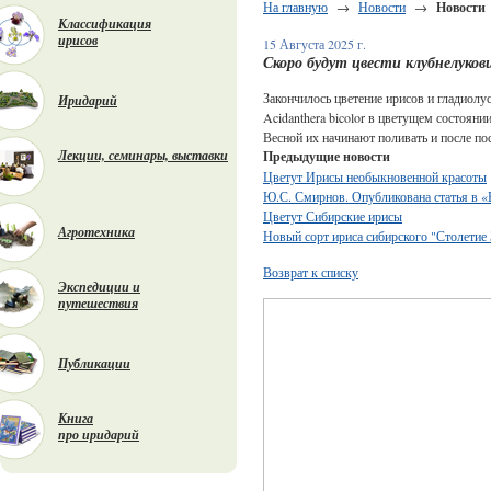
На главную
→
Новости
→
Новости
Классификация
ирисов
15 Августа 2025 г.
Скоро будут цвести клубнелуков
Закончилось цветение ирисов и гладиолус
Иридарий
Acidanthera bicolor в цветущем состояни
Весной их начинают поливать и после по
Лекции, семинары, выставки
Предыдущие новости
Цветут Ирисы необыкновенной красоты
Ю.С. Смирнов. Опубликована статья в «
Цветут Сибирские ирисы
Агротехника
Новый сорт ириса сибирского "Столетие 
Возврат к списку
Экспедиции и
путешествия
Публикации
Книга
про иридарий