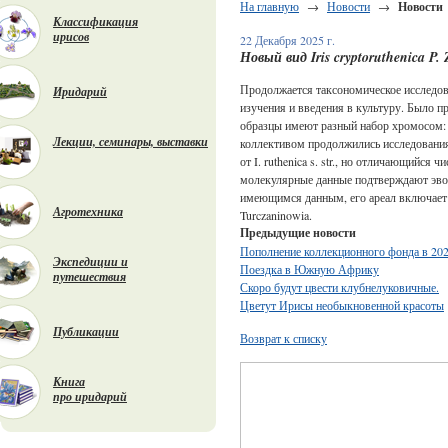
На главную
→
Новости
→
Новости
Классификация
ирисов
22 Декабря 2025 г.
Новый вид Iris cryptoruthenica P.
Продолжается таксономическое исследова
Иридарий
изучения и введения в культуру. Было пр
образцы имеют разный набор хромосом: 
Лекции, семинары, выставки
коллективом продолжились исследования
от I. ruthenica s. str., но отличающийс
молекулярные данные подтверждают эволю
имеющимся данным, его ареал включает 
Агротехника
Turczaninowia.
Предыдущие новости
Пополнение коллекционного фонда в 202
Экспедиции и
Поездка в Южную Африку
путешествия
Скоро будут цвести клубнелуковичные.
Цветут Ирисы необыкновенной красоты
Публикации
Возврат к списку
Книга
про иридарий