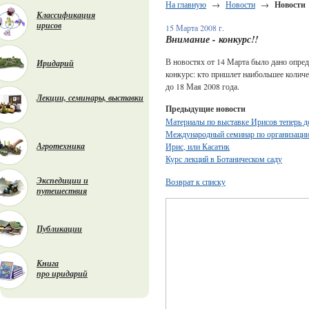
На главную
→
Новости
→
Новости
Классификация
ирисов
15 Марта 2008 г.
Внимание - конкурс!!
В новостях от 14 Марта было дано опред
Иридарий
конкурс: кто пришлет наибольшее количес
до 18 Мая 2008 года.
Лекции, семинары, выставки
Предыдущие новости
Материалы по выставке Ирисов теперь д
Международный семинар по организации
Агротехника
Ирис, или Касатик
Курс лекций в Ботаническом саду
Экспедиции и
Возврат к списку
путешествия
Публикации
Книга
про иридарий