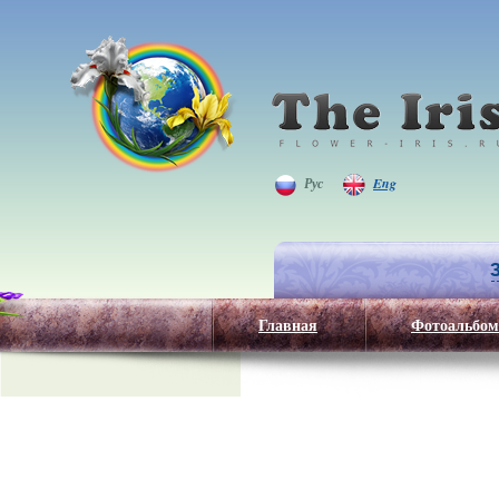
Рус
Eng
Главная
Фотоальбом