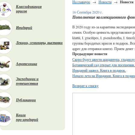
На главную
→
Новости
→
Новости
Классификация
ирисов
16 Сентября 2020 г.
Пополнение коллекционного фонд
В 2020 году из-за карантина экспедицио
Иридарий
семян. Особую ценность представляют рас
klattii, I. gracilipes, I. pseudonotha, I
Лекции, семинары, выставки
группы бородатых ирисов в подарок. Всем
адрес для отправки книги). Прием денег
Предыдущие новости
Скоро будут цвести ацидантера, гладиолу
Агротехника
Ботанический сад открыт для посещения
Иридарий зацвел. Книга в подарок.
Начало лета на Иридарии. Книга в подар
Экспедиции и
путешествия
Возврат к списку
Публикации
Книга
про иридарий