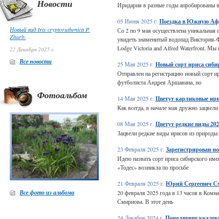
Новости
Иридария в разные годы апробированы в
05 Июня 2025 г.
Поездка в Южную Аф
Новый вид Iris cryptoruthenica P.
Со 2 по 9 мая осуществлена уникальная
Zhurb.
увидеть знаменитый водопад Виктория-Ф
Lodge Victoria and Alfred Waterfront. 
22 Декабря 2025 г.
Все новости
25 Мая 2025 г.
Новый сорт ириса сиби
Отправлен на регистрацию новый сорт ирис
футболиста Андрея Аршавина, но
Фотоальбом
14 Мая 2025 г.
Цветут карликовые ири
Как всегда, в начале мая дружно зацвел
08 Мая 2025 г.
Цветут редкие виды 20
Зацвели редкие виды ирисов из природы: 
23 Февраля 2025 г.
Зарегистрирован но
Идею назвать сорт ириса сибирского им
«Тодес» возникла по просьбе
21 Февраля 2025 г.
Юрий Сергеевич Сми
Все фото из альбома
20 февраля 2025 года в 13 часов в Комн
Смирнова. В этот день
24 Декабря 2024 г.
Пополнение коллекц