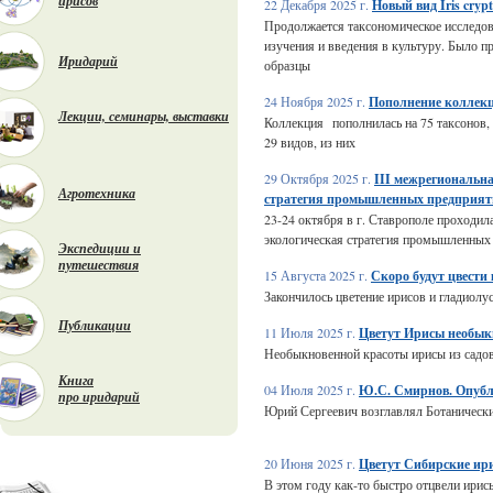
ирисов
22 Декабря 2025 г.
Новый вид Iris crypt
Продолжается таксономическое исследова
изучения и введения в культуру. Было пр
Иридарий
образцы
24 Ноября 2025 г.
Пополнение коллекц
Лекции, семинары, выставки
Коллекция пополнилась на 75 таксонов, 
29 видов, из них
29 Октября 2025 г.
III межрегиональн
Агротехника
стратегия промышленных предприят
23-24 октября в г. Ставрополе проходил
экологическая стратегия промышленных
Экспедиции и
путешествия
15 Августа 2025 г.
Скоро будут цвести
Закончилось цветение ирисов и гладиолус
Публикации
11 Июля 2025 г.
Цветут Ирисы необык
Необыкновенной красоты ирисы из садов
Книга
04 Июля 2025 г.
Ю.С. Смирнов. Опубл
про иридарий
Юрий Сергеевич возглавлял Ботанический
20 Июня 2025 г.
Цветут Сибирские ир
В этом году как-то быстро отцвели ири